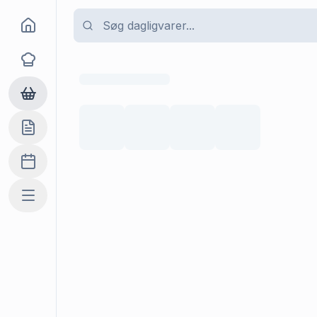
Goma
Opskrifter
Dagligvarer
Indkøbslisten
Madplan
Mere