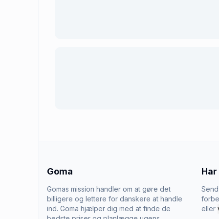
Goma
Har
Gomas mission handler om at gøre det
Send 
billigere og lettere for danskere at handle
forbe
ind. Goma hjælper dig med at finde de
eller
bedste priser og planlægge ugens