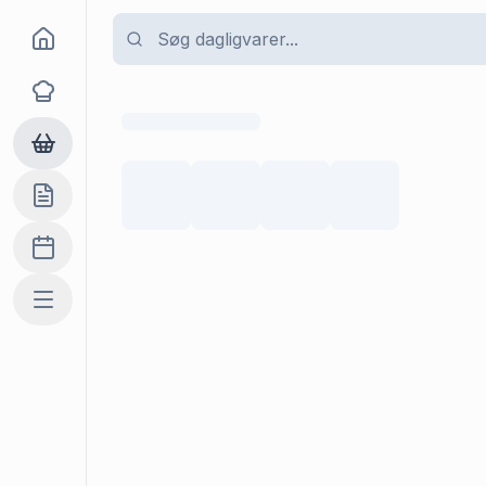
Goma
Opskrifter
Dagligvarer
Indkøbslisten
Madplan
Mere