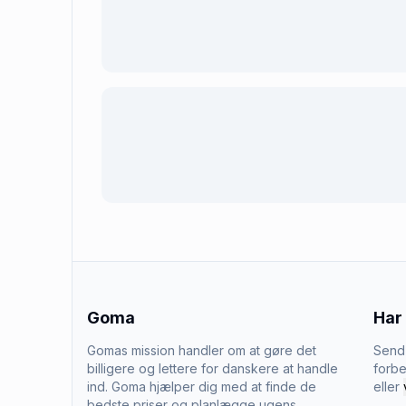
Goma
Har
Gomas mission handler om at gøre det
Send 
billigere og lettere for danskere at handle
forbe
ind. Goma hjælper dig med at finde de
eller
bedste priser og planlægge ugens