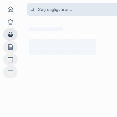
Goma
Opskrifter
Dagligvarer
Indkøbslisten
Madplan
Mere