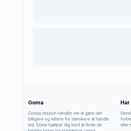
Goma
Har
Gomas mission handler om at gøre det
Send 
billigere og lettere for danskere at handle
forbe
ind. Goma hjælper dig med at finde de
eller
bedste priser og planlægge ugens