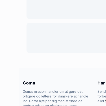
Goma
Har
Gomas mission handler om at gøre det
Send 
billigere og lettere for danskere at handle
forbe
ind. Goma hjælper dig med at finde de
eller
bedste priser og planlægge ugens