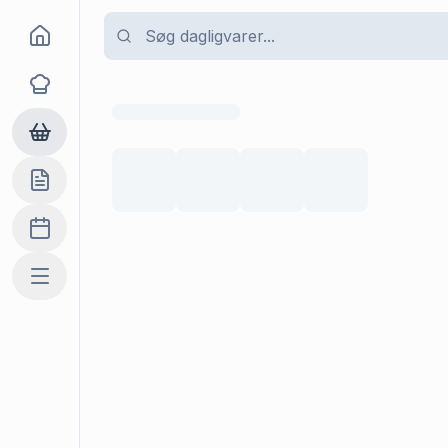
Goma
Opskrifter
Dagligvarer
Indkøbslisten
Madplan
Mere