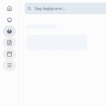
Goma
Opskrifter
Dagligvarer
Indkøbslisten
Madplan
Mere