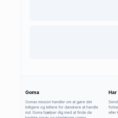
Goma
Har
Gomas mission handler om at gøre det
Send 
billigere og lettere for danskere at handle
forbe
ind. Goma hjælper dig med at finde de
eller
bedste priser og planlægge ugens