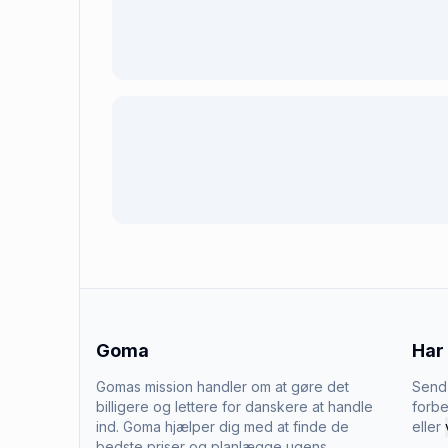
Goma
Har
Gomas mission handler om at gøre det
Send 
billigere og lettere for danskere at handle
forbe
ind. Goma hjælper dig med at finde de
eller
bedste priser og planlægge ugens