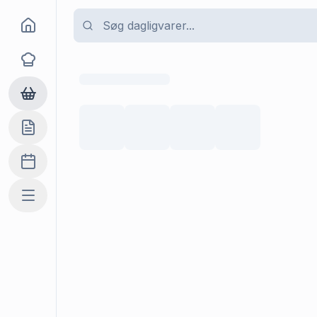
Goma
Opskrifter
Dagligvarer
Indkøbslisten
Madplan
Mere