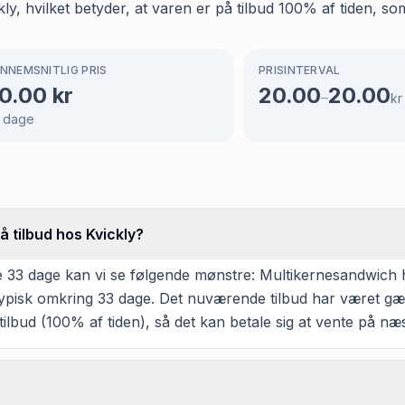
y, hvilket betyder, at varen er på tilbud 100% af tiden, som
NNEMSNITLIG PRIS
PRISINTERVAL
0.00
kr
20.00
20.00
–
kr
dage
 tilbud hos Kvickly?
 33 dage kan vi se følgende mønstre: Multikernesandwich har
typisk omkring 33 dage. Det nuværende tilbud har været gæ
ilbud (100% af tiden), så det kan betale sig at vente på næste