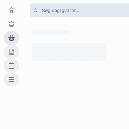
Goma
Opskrifter
Dagligvarer
Indkøbslisten
Madplan
Mere