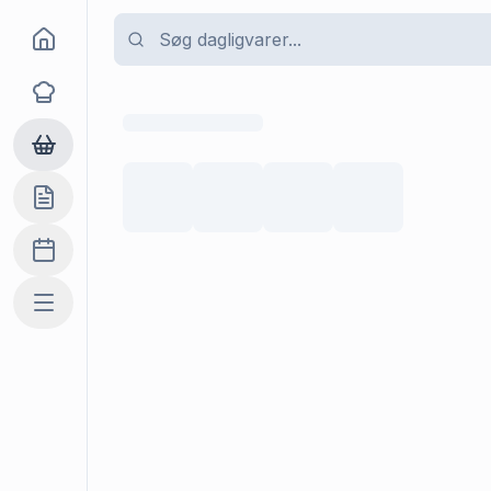
Goma
Opskrifter
Dagligvarer
Indkøbslisten
Madplan
Mere