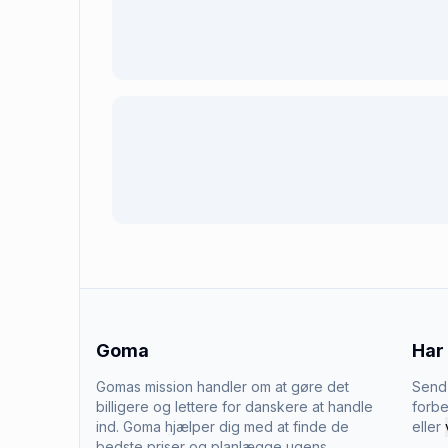
Goma
Har
Gomas mission handler om at gøre det
Send 
billigere og lettere for danskere at handle
forbe
ind. Goma hjælper dig med at finde de
eller
bedste priser og planlægge ugens