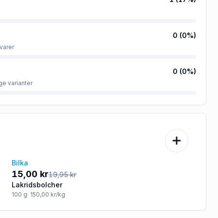
0
(
0
%)
varer
0
(
0
%)
ge varianter
Bilka
-25%
15,00 kr
19,95 kr
Lakridsbolcher
100
g
· 150,00 kr/kg