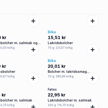
Bilka
 kr
15,51 kr
sbolcher m. salmiak og
Lakridsbolcher
spulver
50,00 kr/kg
70
g
· 221,57 kr/kg
Bilka
 kr
20,01 kr
ssbolcher
Bolcher m. lakridssmag
sukkerfri
66,67 kr/kg
70
g
· 285,86 kr/kg
Føtex
 kr
22,95 kr
sbolcher m. salmiak
Lakridsbolcher m. salmiak
114,75 kr/kg
200
g
· 114,75 kr/kg