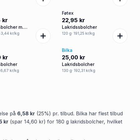
Føtex
 kr
22,95 kr
sbolcher m.
Lakridssbolcher
kpulver
143,44 kr/kg
120
g
· 191,25 kr/kg
Bilka
 kr
25,00 kr
sbolcher
Lakridsbolcher
66,67 kr/kg
130
g
· 192,31 kr/kg
else på
6,58 kr
(
25
%) pr. tilbud.
Bilka
har flest tilbud
5 kr
(spar
14,60 kr
)
for
180
g
lakridsbolcher
, hvilket