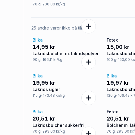
70
g
· 200,00 kr/kg
25 andre varer ikke på tilbud
Bilka
Føtex
14,95 kr
15,00 kr
Lakridsbolcher m. lakridspulver
Lakridsbolch
90
g
· 166,11 kr/kg
100
g
· 150,00 kr
Bilka
Bilka
19,95 kr
19,97 kr
Lakrids ugler
Lakridsbolch
115
g
· 173,48 kr/kg
120
g
· 166,42 kr
Bilka
Føtex
20,51 kr
20,51 kr
Lakridsbolcher sukkerfri
Bolcher m. l
sukkerfri
70
g
· 293,00 kr/kg
70
g
· 293,00 kr