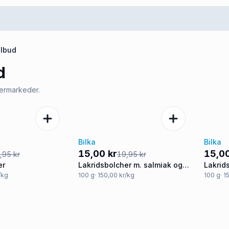
ilbud
d
permarkeder.
Bilka
Bilka
-25%
-25
15,00 kr
15,00
,95 kr
19,95 kr
er
Lakridsbolcher m. salmiak og
Lakrid
lakridspulver
/kg
100
g
· 150,00 kr/kg
100
g
· 1