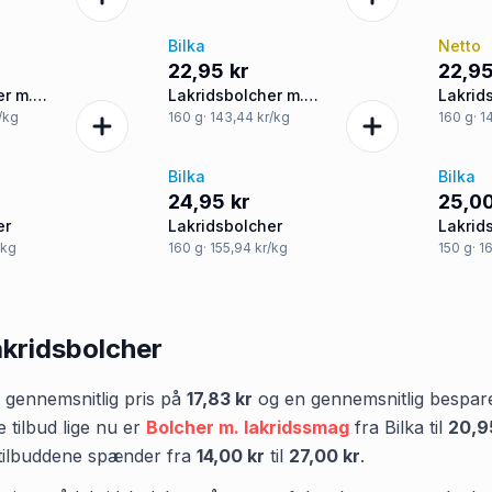
Bilka
Netto
22,95 kr
22,95
er m.
Lakridsbolcher m.
Lakrid
r
salmiakpulver
salmia
r/kg
160
g
· 143,44 kr/kg
160
g
· 
Bilka
Bilka
24,95 kr
25,00
er
Lakridsbolcher
Lakrid
/kg
160
g
· 155,94 kr/kg
150
g
· 1
akridsbolcher
gennemsnitlig pris på
17,83 kr
og en gennemsnitlig bespar
 tilbud lige nu er
Bolcher m. lakridssmag
fra
Bilka
til
20,9
 tilbuddene spænder fra
14,00 kr
til
27,00 kr
.