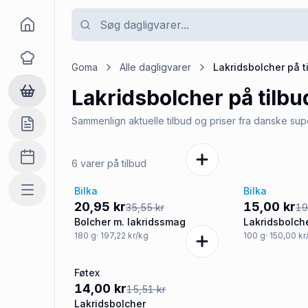
Goma
Opskrifter
Goma
Alle dagligvarer
Lakridsbolcher
på t
Lakridsbolcher
på tilbu
Dagligvarer
Sammenlign aktuelle tilbud og priser fra danske su
Indkøbslisten
Madplan
6 varer på tilbud
Bilka
Bilka
Mere
-41%
-25%
20,95 kr
15,00 kr
35,55 kr
19
Bolcher m. lakridssmag
Lakridsbolch
180
g
· 197,22 kr/kg
100
g
· 150,00 kr
Føtex
-10%
14,00 kr
15,51 kr
Lakridsbolcher