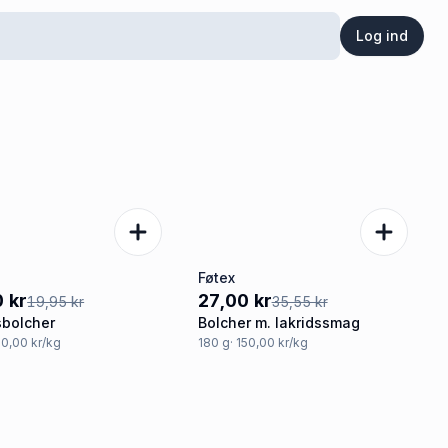
Log ind
Føtex
%
-24%
 kr
27,00 kr
19,95 kr
35,55 kr
sbolcher
Bolcher m. lakridssmag
50,00 kr/kg
180
g
· 150,00 kr/kg