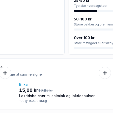
25-50 kr
Typiske hverdagskøb
50-100 kr
Større pakker og premium
Over 100 kr
Store mængder eller særli
r
e er nemme at sammenligne.
Bilka
-25%
15,00 kr
19,95 kr
Lakridsbolcher m. salmiak og lakridspulver
100
g
· 150,00 kr/kg