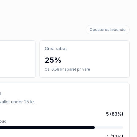
Opdateres løbende
Gns. rabat
25%
Ca. 6,58 kr sparet pr. vare
u
rvallet
under 25 kr
.
5
(
83
%)
lbud
1
(
17
%)