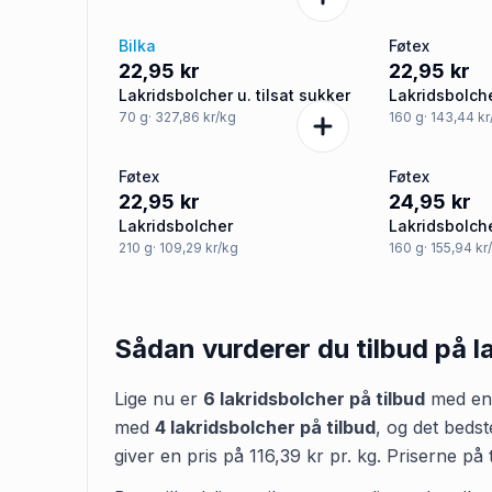
Bilka
Føtex
22,95 kr
22,95 kr
Lakridsbolcher u. tilsat sukker
Lakridsbolch
salmiakpulve
70
g
· 327,86 kr/kg
160
g
· 143,44 k
Føtex
Føtex
22,95 kr
24,95 kr
Lakridsbolcher
Lakridsbolch
210
g
· 109,29 kr/kg
160
g
· 155,94 kr
Sådan vurderer du tilbud på
l
Lige nu er
6
lakridsbolcher
på tilbud
med en 
med
4
lakridsbolcher
på tilbud
,
og det bedste
giver en pris på
116,39 kr
pr.
kg
.
Priserne på