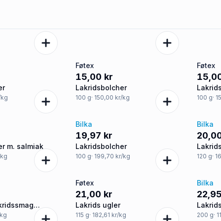
Føtex
Føtex
15,00 kr
15,00
er
Lakridsbolcher
Lakrid
lakrid
/kg
100
g
· 150,00 kr/kg
100
g
· 1
Bilka
Bilka
19,97 kr
20,00
er m. salmiak
Lakridsbolcher
Lakrid
/kg
100
g
· 199,70 kr/kg
120
g
· 1
Føtex
Bilka
21,00 kr
22,95
akridssmag
Lakrids ugler
Lakrid
/kg
115
g
· 182,61 kr/kg
200
g
· 