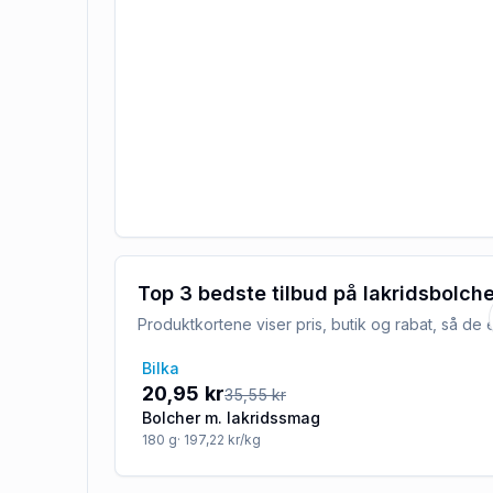
Top 3 bedste tilbud på
lakridsbolche
Produktkortene viser pris, butik og rabat, så d
Bilka
-41%
20,95 kr
35,55 kr
Bolcher m. lakridssmag
180
g
· 197,22 kr/kg