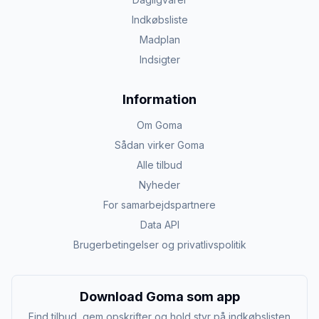
Indkøbsliste
Madplan
Indsigter
Information
Om Goma
Sådan virker Goma
Alle tilbud
Nyheder
For samarbejdspartnere
Data API
Brugerbetingelser og privatlivspolitik
Download Goma som app
Find tilbud, gem opskrifter og hold styr på indkøbslisten