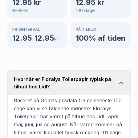
12.95
kr
12.95
kr
12.95
kr
100
dage
PRISINTERVAL
PÅ TILBUD
12.95
12.95
100
% af tiden
–
kr
Hvornår er Floralys Toiletpapir typisk på
tilbud hos Lidl?
Baseret på Gomas prisdata fra de seneste 100
dage kan vi se følgende mønstre: Floralys
Toiletpapir har været på tilbud hos Lidl i april,
maj, juni, juli og august. Når varen kommer på
tilbud, varer tilbuddet typisk omkring 101 dage.