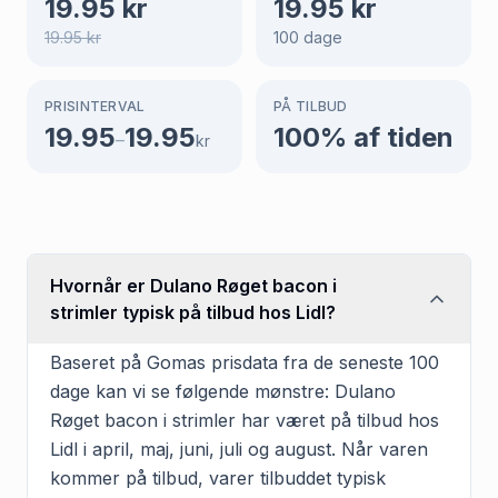
19.95
kr
19.95
kr
19.95
kr
100
dage
PRISINTERVAL
PÅ TILBUD
19.95
19.95
100
% af tiden
–
kr
Hvornår er Dulano Røget bacon i
strimler typisk på tilbud hos Lidl?
Baseret på Gomas prisdata fra de seneste 100
dage kan vi se følgende mønstre: Dulano
Røget bacon i strimler har været på tilbud hos
Lidl i april, maj, juni, juli og august. Når varen
kommer på tilbud, varer tilbuddet typisk