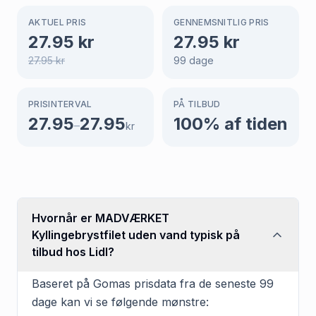
AKTUEL PRIS
GENNEMSNITLIG PRIS
27.95
kr
27.95
kr
27.95
kr
99
dage
PRISINTERVAL
PÅ TILBUD
27.95
27.95
100
% af tiden
–
kr
Hvornår er MADVÆRKET
Kyllingebrystfilet uden vand typisk på
tilbud hos Lidl?
Baseret på Gomas prisdata fra de seneste 99
dage kan vi se følgende mønstre: