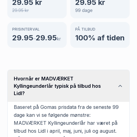
29.95
kr
29.95
kr
29.95
kr
99
dage
PRISINTERVAL
PÅ TILBUD
29.95
29.95
100
% af tiden
–
kr
Hvornår er MADVÆRKET
Kyllingeunderlår typisk på tilbud hos
Lidl?
Baseret på Gomas prisdata fra de seneste 99
dage kan vi se følgende mønstre:
MADVÆRKET Kyllingeunderlår har været på
tilbud hos Lidl i april, maj, juni, juli og august.