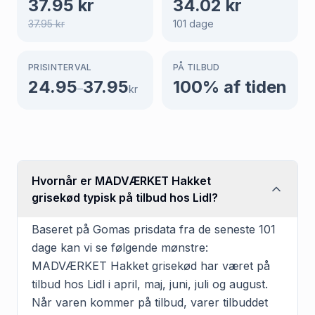
37.95
kr
34.02
kr
37.95
kr
101
dage
PRISINTERVAL
PÅ TILBUD
24.95
37.95
100
% af tiden
–
kr
Hvornår er MADVÆRKET Hakket
grisekød typisk på tilbud hos Lidl?
Baseret på Gomas prisdata fra de seneste 101
dage kan vi se følgende mønstre:
MADVÆRKET Hakket grisekød har været på
tilbud hos Lidl i april, maj, juni, juli og august.
Når varen kommer på tilbud, varer tilbuddet