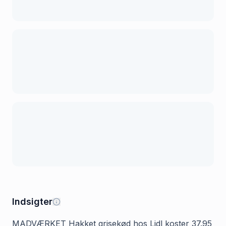
Indsigter
MADVÆRKET Hakket grisekød hos Lidl koster 37.95