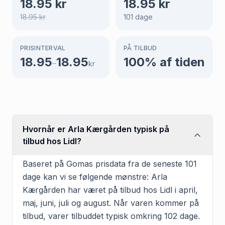
18.95
kr
18.95
kr
18.95
kr
101
dage
PRISINTERVAL
PÅ TILBUD
18.95
18.95
100
% af tiden
–
kr
Hvornår er Arla Kærgården typisk på
tilbud hos Lidl?
Baseret på Gomas prisdata fra de seneste 101
dage kan vi se følgende mønstre: Arla
Kærgården har været på tilbud hos Lidl i april,
maj, juni, juli og august. Når varen kommer på
tilbud, varer tilbuddet typisk omkring 102 dage.