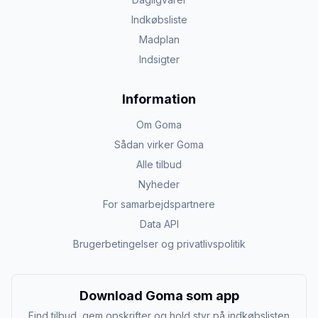
Indkøbsliste
Madplan
Indsigter
Information
Om Goma
Sådan virker Goma
Alle tilbud
Nyheder
For samarbejdspartnere
Data API
Brugerbetingelser og privatlivspolitik
Download Goma som app
Find tilbud, gem opskrifter og hold styr på indkøbslisten