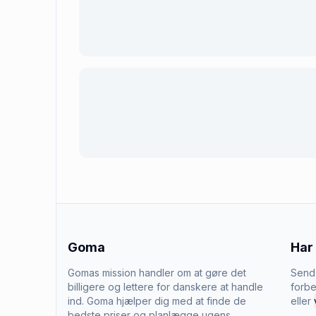
Goma
Har
Gomas mission handler om at gøre det
Send 
billigere og lettere for danskere at handle
forbe
ind. Goma hjælper dig med at finde de
eller
bedste priser og planlægge ugens