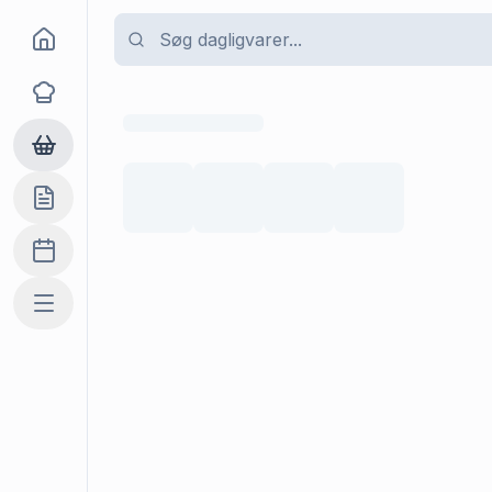
Goma
Opskrifter
Dagligvarer
Indkøbslisten
Madplan
Mere