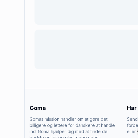
Goma
Har
Gomas mission handler om at gøre det
Send 
billigere og lettere for danskere at handle
forbe
ind. Goma hjælper dig med at finde de
eller
bedste priser og planlægge ugens