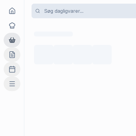
Goma
Opskrifter
Dagligvarer
Indkøbslisten
Madplan
Mere