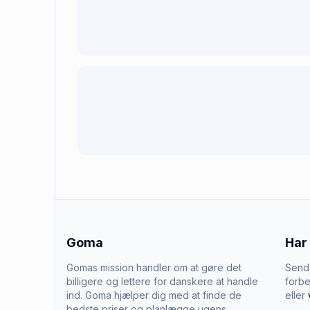
Goma
Har
Gomas mission handler om at gøre det
Send 
billigere og lettere for danskere at handle
forbe
ind. Goma hjælper dig med at finde de
eller
bedste priser og planlægge ugens