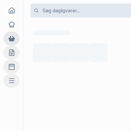
Goma
Opskrifter
Dagligvarer
Indkøbslisten
Madplan
Mere