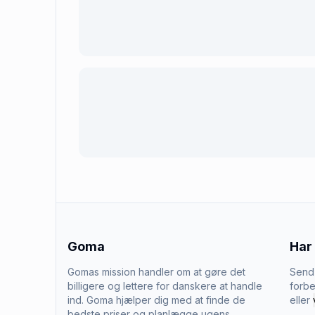
Goma
Har
Gomas mission handler om at gøre det
Send 
billigere og lettere for danskere at handle
forbe
ind. Goma hjælper dig med at finde de
eller
bedste priser og planlægge ugens