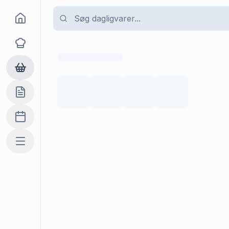
Goma
Opskrifter
Dagligvarer
Indkøbslisten
Madplan
Mere