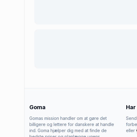
Goma
Har
Gomas mission handler om at gøre det
Send 
billigere og lettere for danskere at handle
forbe
ind. Goma hjælper dig med at finde de
eller
bedste priser og planlægge ugens