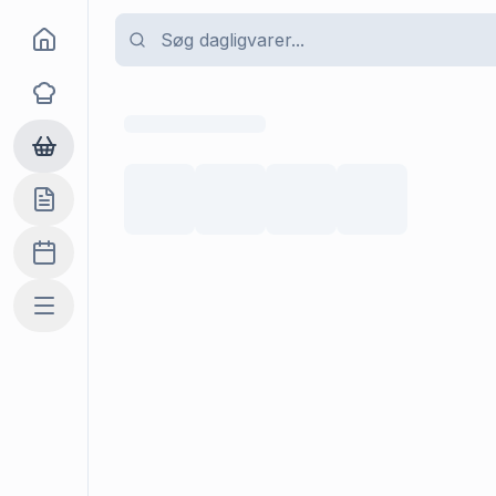
Goma
Opskrifter
Dagligvarer
Indkøbslisten
Madplan
Mere