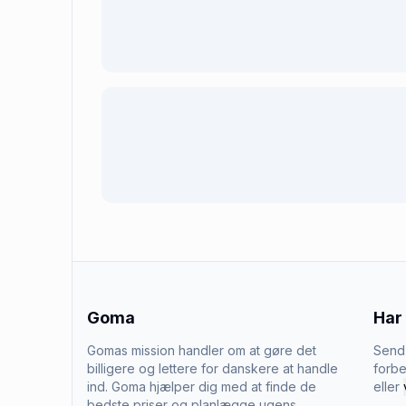
Goma
Har
Gomas mission handler om at gøre det
Send 
billigere og lettere for danskere at handle
forbe
ind. Goma hjælper dig med at finde de
eller
bedste priser og planlægge ugens