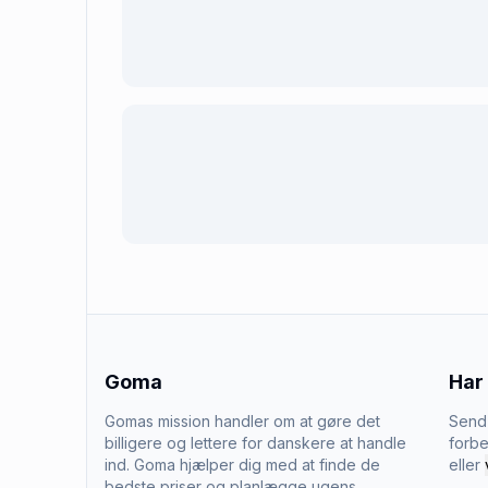
Goma
Har
Gomas mission handler om at gøre det
Send 
billigere og lettere for danskere at handle
forbe
ind. Goma hjælper dig med at finde de
eller
bedste priser og planlægge ugens