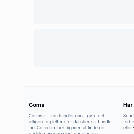
Goma
Har
Gomas mission handler om at gøre det
Send 
billigere og lettere for danskere at handle
forbe
ind. Goma hjælper dig med at finde de
eller
bedste priser og planlægge ugens