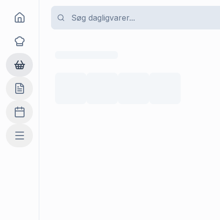
Goma
Opskrifter
Dagligvarer
Indkøbslisten
Madplan
Mere