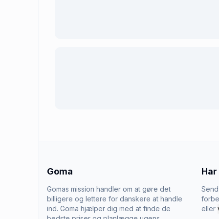
Goma
Har
Gomas mission handler om at gøre det
Send 
billigere og lettere for danskere at handle
forbe
ind. Goma hjælper dig med at finde de
eller
bedste priser og planlægge ugens