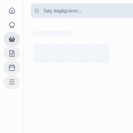
Goma
Opskrifter
Dagligvarer
Indkøbslisten
Madplan
Mere