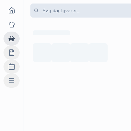
Goma
Opskrifter
Dagligvarer
Indkøbslisten
Madplan
Mere