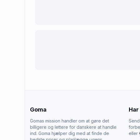
Goma
Har
Gomas mission handler om at gøre det
Send 
billigere og lettere for danskere at handle
forbe
ind. Goma hjælper dig med at finde de
eller
bedste priser og planlægge ugens