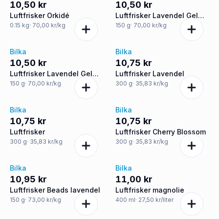
10,50 kr
10,50 kr
Luftfrisker Orkidé
Luftfrisker Lavendel Gel
Blok
0.15
kg
· 70,00 kr/kg
150
g
· 70,00 kr/kg
Bilka
Bilka
10,50 kr
10,75 kr
Luftfrisker Lavendel Gel
Luftfrisker Lavendel
Blok
150
g
· 70,00 kr/kg
300
g
· 35,83 kr/kg
Bilka
Bilka
10,75 kr
10,75 kr
Luftfrisker
Luftfrisker Cherry Blossom
300
g
· 35,83 kr/kg
300
g
· 35,83 kr/kg
Bilka
Bilka
10,95 kr
11,00 kr
Luftfrisker Beads lavendel
Luftfrisker magnolie
150
g
· 73,00 kr/kg
400
ml
· 27,50 kr/liter