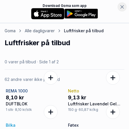
Download Goma som app
Goma
Alle dagligvarer
Luftfrisker
på tilbud
Luftfrisker
på tilbud
0 varer på tilbud
· Side
1
af
2
62 andre varer ikke på tilbud
REMA 1000
Netto
8,10 kr
9,13 kr
DUFTBLOK
Luftfrisker Lavendel Gel
Blok
1
stk
· 8,10 kr/stk
150
g
· 60,87 kr/kg
Bilka
Føtex