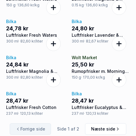
cherry blossom
150
g
· 136,60 kr/kg
0.15
kg
· 136,60 kr/kg
Bilka
Bilka
24,78 kr
24,80 kr
Luftfrisker Fresh Waters
Luftfrisker Lavender &
Camomille
300
ml
· 82,60 kr/liter
300
ml
· 82,67 kr/liter
Bilka
Wolt Market
24,84 kr
25,50 kr
Luftfrisker Magnolia &
Rumopfrisker m. Morning
Cherry Blossom
Rain, Air Wick
300
ml
· 82,80 kr/liter
150
g
· 170,00 kr/kg
Bilka
Bilka
28,47 kr
28,47 kr
Luftfrisker Fresh Cotton
Luftfrisker Eucalyptus &
Freesia
237
ml
· 120,13 kr/liter
237
ml
· 120,13 kr/liter
Forrige side
Side
1
af
2
Næste side