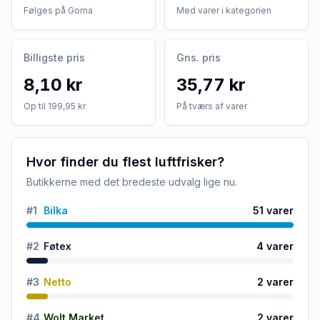
Følges på Goma
Med varer i kategorien
Billigste pris
Gns. pris
8,10 kr
35,77 kr
Op til 199,95 kr
På tværs af varer
Hvor finder du flest luftfrisker?
Butikkerne med det bredeste udvalg lige nu.
#
1
Bilka
51
varer
#
2
Føtex
4
varer
#
3
Netto
2
varer
#
4
Wolt Market
2
varer