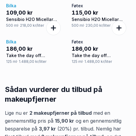
Bilka
Føtex
109,00 kr
115,00 kr
Sensibio H2O Micellar
Sensibio H2O Micellar
Water makeupfjerner
Water makeupfjerner
500
ml
· 218,00 kr/liter
500
ml
· 230,00 kr/liter
Bilka
Føtex
186,00 kr
186,00 kr
Take the day off
Take the day off
makeupfjerner
makeupfjerner
125
ml
· 1.488,00 kr/liter
125
ml
· 1.488,00 kr/liter
Sådan vurderer du tilbud på
makeupfjerner
Lige nu er
2
makeupfjerner
på tilbud
med en
gennemsnitlig pris på
15,90 kr
og en gennemsnitlig
besparelse på
3,97 kr
(
20
%) pr. tilbud.
Nemlig
har