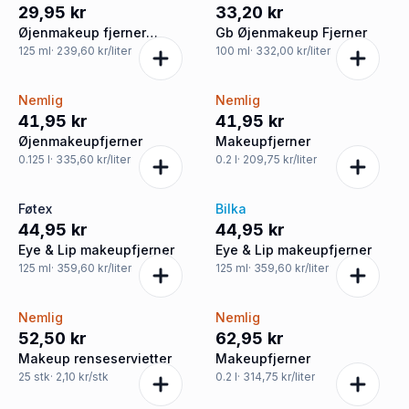
29,95 kr
33,20 kr
Øjenmakeup fjerner
Gb Øjenmakeup Fjerner
parfumefri
125
ml
· 239,60 kr/liter
100
ml
· 332,00 kr/liter
Nemlig
Nemlig
41,95 kr
41,95 kr
Øjenmakeupfjerner
Makeupfjerner
0.125
l
· 335,60 kr/liter
0.2
l
· 209,75 kr/liter
Føtex
Bilka
44,95 kr
44,95 kr
Eye & Lip makeupfjerner
Eye & Lip makeupfjerner
125
ml
· 359,60 kr/liter
125
ml
· 359,60 kr/liter
Nemlig
Nemlig
52,50 kr
62,95 kr
Makeup renseservietter
Makeupfjerner
25
stk
· 2,10 kr/stk
0.2
l
· 314,75 kr/liter