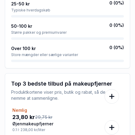
0
(
0
%)
25-50 kr
Typiske hverdagskøb
0
(
0
%)
50-100 kr
Større pakker og premiumvarer
0
(
0
%)
Over 100 kr
Store mængder eller særlige varianter
Top 3 bedste tilbud på
makeupfjerner
Produktkortene viser pris, butik og rabat, så de er
nemme at sammenligne.
Nemlig
-20%
23,80 kr
29,75 kr
Øjenmakeupfjerner
0.1
l
· 238,00 kr/liter