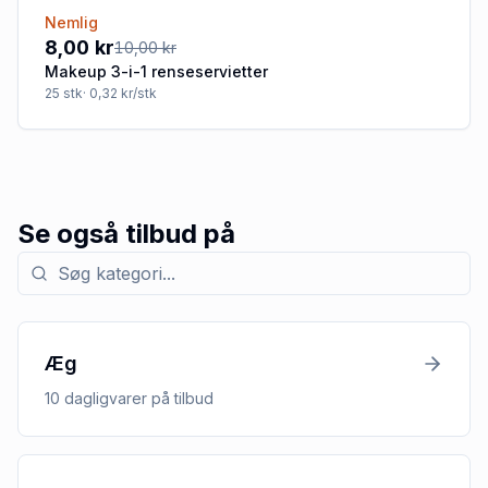
Nemlig
-20%
8,00 kr
10,00 kr
Makeup 3-i-1 renseservietter
25
stk
· 0,32 kr/stk
Se også tilbud på
Søg efter kategori med tilbud
Æg
10
dagligvarer
på tilbud