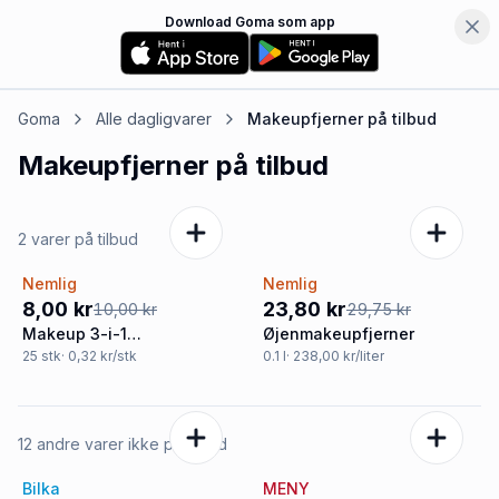
Download Goma som app
Goma
Alle dagligvarer
Makeupfjerner
på tilbud
Makeupfjerner
på tilbud
2 varer på tilbud
Nemlig
Nemlig
-20%
-20%
8,00 kr
23,80 kr
10,00 kr
29,75 kr
Makeup 3-i-1
Øjenmakeupfjerner
renseservietter
25
stk
· 0,32 kr/stk
0.1
l
· 238,00 kr/liter
12 andre varer ikke på tilbud
Bilka
MENY