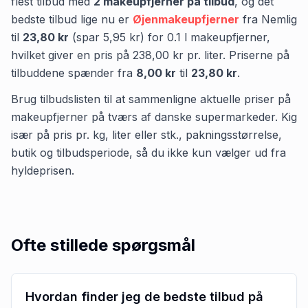
flest tilbud med
2
makeupfjerner
på tilbud
,
og det
bedste tilbud lige nu er
Øjenmakeupfjerner
fra
Nemlig
til
23,80 kr
(spar
5,95 kr
)
for
0.1
l
makeupfjerner
,
hvilket giver en pris på
238,00 kr
pr.
liter
.
Priserne på
tilbuddene spænder fra
8,00 kr
til
23,80 kr
.
Brug tilbudslisten til at sammenligne aktuelle priser på
makeupfjerner på tværs af danske supermarkeder. Kig
især på pris pr. kg, liter eller stk., pakningsstørrelse,
butik og tilbudsperiode, så du ikke kun vælger ud fra
hyldeprisen.
Ofte stillede spørgsmål
Hvordan finder jeg de bedste tilbud på