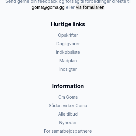
Send gerne din feedback og forslag til forbedringer direkte til
goma@goma.gg
eller
via formularen
Hurtige links
Opskrifter
Dagligvarer
Indkøbsliste
Madplan
Indsigter
Information
Om Goma
Sådan virker Goma
Alle tilbud
Nyheder
For samarbejdspartnere