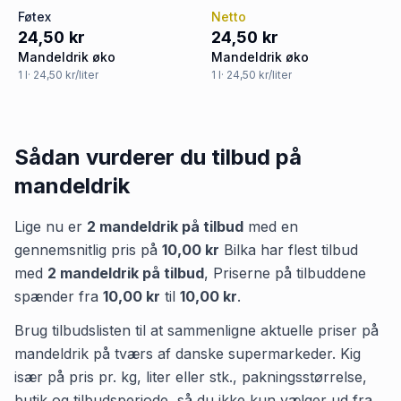
Føtex
Netto
24,50 kr
24,50 kr
Mandeldrik øko
Mandeldrik øko
1
l
· 24,50 kr/liter
1
l
· 24,50 kr/liter
Sådan vurderer du tilbud på
mandeldrik
Lige nu er
2
mandeldrik
på tilbud
med en
gennemsnitlig pris på
10,00 kr
Bilka
har flest tilbud
med
2
mandeldrik
på tilbud
,
Priserne på tilbuddene
spænder fra
10,00 kr
til
10,00 kr
.
Brug tilbudslisten til at sammenligne aktuelle priser på
mandeldrik på tværs af danske supermarkeder. Kig
især på pris pr. kg, liter eller stk., pakningsstørrelse,
butik og tilbudsperiode, så du ikke kun vælger ud fra