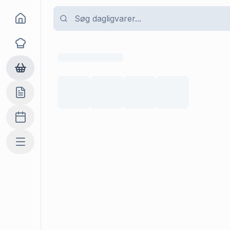
Goma
Opskrifter
Dagligvarer
Indkøbslisten
Madplan
Mere