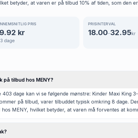
et betyder, at varen er på tilbud 10% af tiden, som den er 
NNEMSNITLIG PRIS
PRISINTERVAL
9.92
kr
18.00
32.95
–
kr
03
dage
sk på tilbud hos MENY?
 403 dage kan vi se følgende mønstre: Kinder Maxi King 3-
ommer på tilbud, varer tilbuddet typisk omkring 8 dage. De
ud hos MENY, hvilket betyder, at varen må forventes at komm
ak?