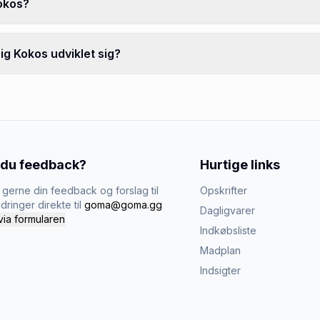
okos?
g Kokos udviklet sig?
 du feedback?
Hurtige links
gerne din feedback og forslag til
Opskrifter
dringer direkte til
goma@goma.gg
Dagligvarer
via formularen
Indkøbsliste
Madplan
Indsigter