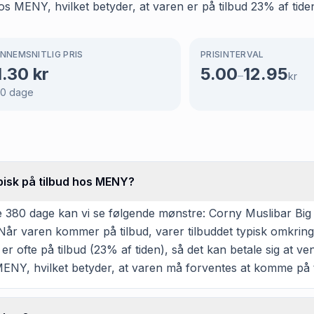
 MENY, hvilket betyder, at varen er på tilbud 23% af tiden
NNEMSNITLIG PRIS
PRISINTERVAL
1.30
kr
5.00
12.95
–
kr
80
dage
pisk på tilbud hos MENY?
e 380 dage kan vi se følgende mønstre: Corny Muslibar Big
. Når varen kommer på tilbud, varer tilbuddet typisk omkrin
r ofte på tilbud (23% af tiden), så det kan betale sig at ven
MENY, hvilket betyder, at varen må forventes at komme på t