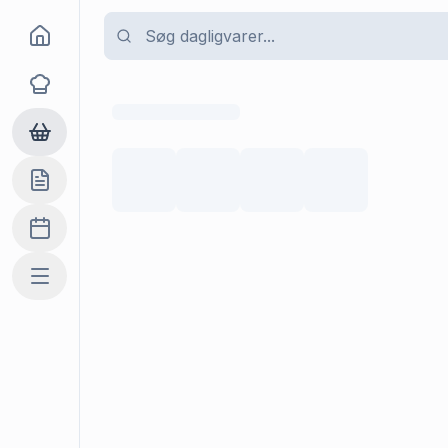
Goma
Opskrifter
Dagligvarer
Indkøbslisten
Madplan
Mere