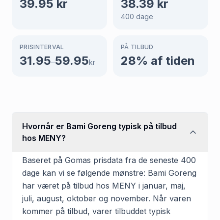
39.95
kr
38.39
kr
400
dage
PRISINTERVAL
PÅ TILBUD
31.95
59.95
28
% af tiden
–
kr
Hvornår er Bami Goreng typisk på tilbud
hos MENY?
Baseret på Gomas prisdata fra de seneste 400
dage kan vi se følgende mønstre: Bami Goreng
har været på tilbud hos MENY i januar, maj,
juli, august, oktober og november. Når varen
kommer på tilbud, varer tilbuddet typisk