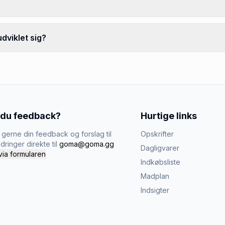
dviklet sig?
 du feedback?
Hurtige links
gerne din feedback og forslag til
Opskrifter
dringer direkte til
goma@goma.gg
Dagligvarer
via formularen
Indkøbsliste
Madplan
Indsigter