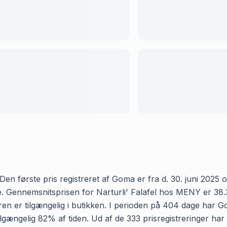
en første pris registreret af Goma er fra d. 30. juni 2025 og
Gennemsnitsprisen for Narturli' Falafel hos MENY er 38.34 k
n er tilgængelig i butikken. I perioden på 404 dage har Go
r tilgængelig 82% af tiden. Ud af de 333 prisregistreringer h