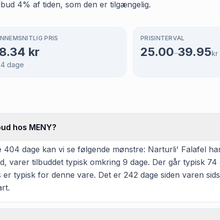
lbud 4% af tiden, som den er tilgængelig.
NNEMSNITLIG PRIS
PRISINTERVAL
8.34
kr
25.00
39.95
–
kr
04
dage
ilbud hos MENY?
e 404 dage kan vi se følgende mønstre: Narturli' Falafel 
varer tilbuddet typisk omkring 9 dage. Der går typisk 74 d
 er typisk for denne vare. Det er 242 dage siden varen sids
rt.