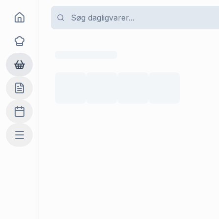
Goma
Opskrifter
Dagligvarer
Indkøbslisten
Madplan
Mere