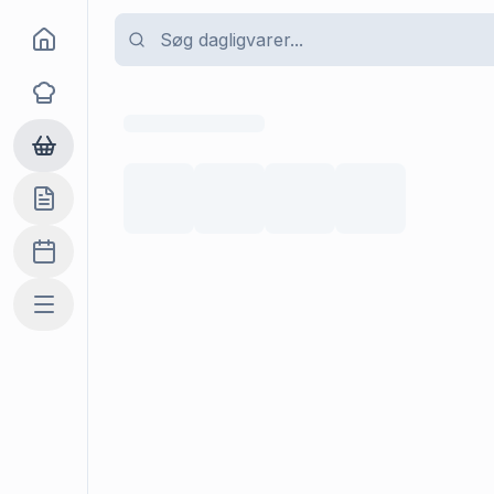
Goma
Opskrifter
Dagligvarer
Indkøbslisten
Madplan
Mere