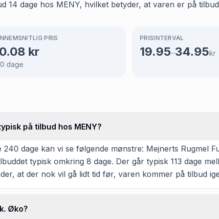
 14 dage hos MENY, hvilket betyder, at varen er på tilbud 
NNEMSNITLIG PRIS
PRISINTERVAL
0.08
kr
19.95
34.95
–
kr
40
dage
typisk på tilbud hos MENY?
e 240 dage kan vi se følgende mønstre: Mejnerts Rugmel Fu
lbuddet typisk omkring 8 dage. Der går typisk 113 dage mel
er, at der nok vil gå lidt tid før, varen kommer på tilbud ig
k. Øko?