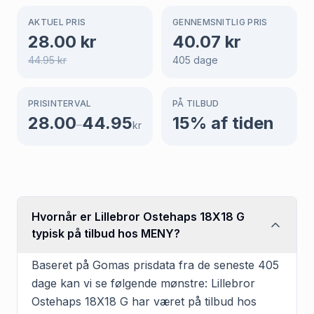
AKTUEL PRIS
GENNEMSNITLIG PRIS
28.00
kr
40.07
kr
44.95
kr
405
dage
PRISINTERVAL
PÅ TILBUD
28.00
44.95
15
% af tiden
–
kr
Hvornår er Lillebror Ostehaps 18X18 G
typisk på tilbud hos MENY?
Baseret på Gomas prisdata fra de seneste 405
dage kan vi se følgende mønstre: Lillebror
Ostehaps 18X18 G har været på tilbud hos