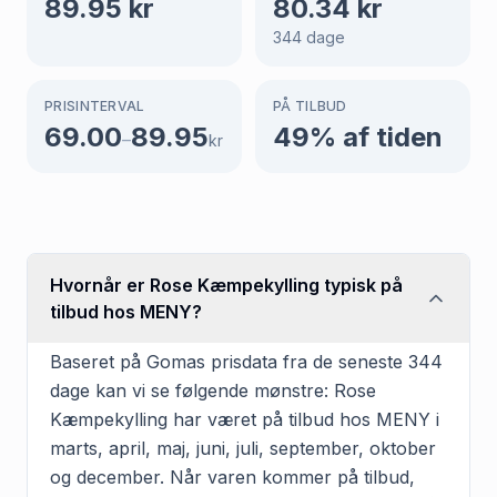
89.95
kr
80.34
kr
344
dage
PRISINTERVAL
PÅ TILBUD
69.00
89.95
49
% af tiden
–
kr
Hvornår er Rose Kæmpekylling typisk på
tilbud hos MENY?
Baseret på Gomas prisdata fra de seneste 344
dage kan vi se følgende mønstre: Rose
Kæmpekylling har været på tilbud hos MENY i
marts, april, maj, juni, juli, september, oktober
og december. Når varen kommer på tilbud,