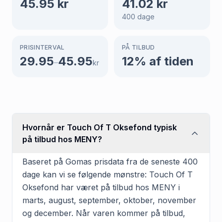
45.95
kr
41.02
kr
400
dage
PRISINTERVAL
PÅ TILBUD
29.95
45.95
12
% af tiden
–
kr
Hvornår er Touch Of T Oksefond typisk
på tilbud hos MENY?
Baseret på Gomas prisdata fra de seneste 400
dage kan vi se følgende mønstre: Touch Of T
Oksefond har været på tilbud hos MENY i
marts, august, september, oktober, november
og december. Når varen kommer på tilbud,