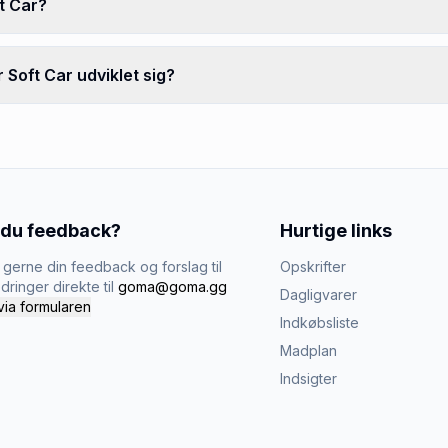
t Car?
 Soft Car udviklet sig?
 du feedback?
Hurtige links
gerne din feedback og forslag til
Opskrifter
dringer direkte til
goma@goma.gg
Dagligvarer
via formularen
Indkøbsliste
Madplan
Indsigter