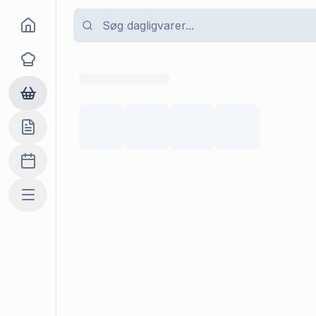
Goma
Opskrifter
Dagligvarer
Indkøbslisten
Madplan
Mere