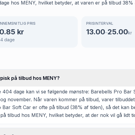
age hos MENY, hvilket betyder, at varen er på tilbud 38% a
NNEMSNITLIG PRIS
PRISINTERVAL
0.85
kr
13.00
25.00
–
kr
04
dage
ypisk på tilbud hos MENY?
 404 dage kan vi se følgende mønstre: Barebells Pro Bar S
er og november. Når varen kommer på tilbud, varer tilbudde
Bar Soft Car er ofte på tilbud (38% af tiden), så det kan be
 på tilbud hos MENY, hvilket betyder, at der nok vil gå lidt 