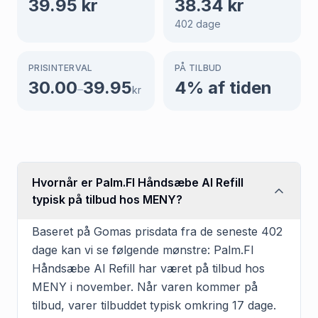
39.95
kr
38.34
kr
402
dage
PRISINTERVAL
PÅ TILBUD
30.00
39.95
4
% af tiden
–
kr
Hvornår er Palm.Fl Håndsæbe Al Refill
typisk på tilbud hos MENY?
Baseret på Gomas prisdata fra de seneste 402
dage kan vi se følgende mønstre: Palm.Fl
Håndsæbe Al Refill har været på tilbud hos
MENY i november. Når varen kommer på
tilbud, varer tilbuddet typisk omkring 17 dage.