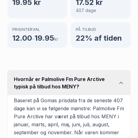
19.95
kr
17.52
kr
407
dage
PRISINTERVAL
PÅ TILBUD
12.00
19.95
22
% af tiden
–
kr
Hvornår er Palmolive Fm Pure Arctive
typisk på tilbud hos MENY?
Baseret på Gomas prisdata fra de seneste 407
dage kan vi se følgende mønstre: Palmolive Fm
Pure Arctive har været på tilbud hos MENY i
januar, marts, april, maj, juni, juli, august,
september og november. Når varen kommer