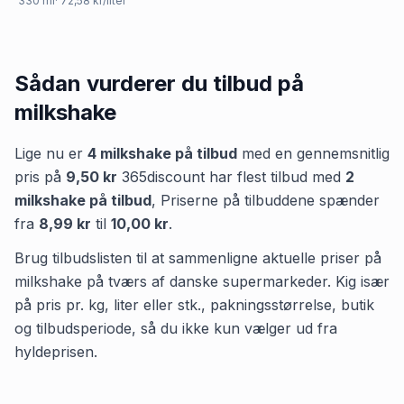
330
ml
· 72,58 kr/liter
Sådan vurderer du tilbud på
milkshake
Lige nu er
4
milkshake
på tilbud
med en gennemsnitlig
pris på
9,50 kr
365discount
har flest tilbud med
2
milkshake
på tilbud
,
Priserne på tilbuddene spænder
fra
8,99 kr
til
10,00 kr
.
Brug tilbudslisten til at sammenligne aktuelle priser på
milkshake på tværs af danske supermarkeder. Kig især
på pris pr. kg, liter eller stk., pakningsstørrelse, butik
og tilbudsperiode, så du ikke kun vælger ud fra
hyldeprisen.