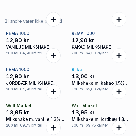
21 andre varer ikke på tilbud
REMA 1000
REMA 1000
12,90 kr
12,90 kr
VANILJE MILKSHAKE
KAKAO MILKSHAKE
200
ml
· 64,50 kr/liter
200
ml
· 64,50 kr/liter
REMA 1000
Bilka
12,90 kr
13,00 kr
JORDBÆR MILKSHAKE
Milkshake m. kakao 1,5%
fedt
200
ml
· 64,50 kr/liter
200
ml
· 65,00 kr/liter
Wolt Market
Wolt Market
13,95 kr
13,95 kr
Milkshake m. vanilje 1,3%,
Milkshake m. jordbær 1,3%,
Matilde
Matilde
200
ml
· 69,75 kr/liter
200
ml
· 69,75 kr/liter