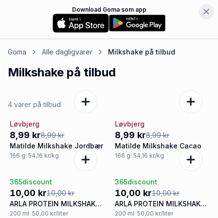
Download Goma som app
Goma
Alle dagligvarer
Milkshake
på tilbud
Milkshake
på tilbud
4 varer på tilbud
Løvbjerg
Løvbjerg
Tilbud
Tilbud
8,99 kr
8,99 kr
8,99 kr
8,99 kr
Matilde Milkshake Jordbær
Matilde Milkshake Cacao
166
g
· 54,16 kr/kg
166
g
· 54,16 kr/kg
365discount
365discount
Tilbud
Tilbud
10,00 kr
10,00 kr
10,00 kr
10,00 kr
ARLA PROTEIN MILKSHAKE
ARLA PROTEIN MILKSHAKE
CHOCOLATE
VANIL FUDGE
200
ml
· 50,00 kr/liter
200
ml
· 50,00 kr/liter