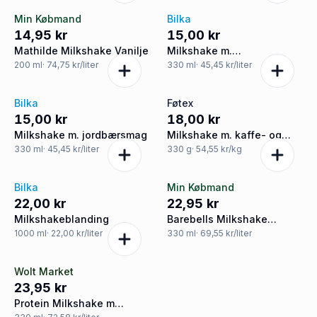
Min Købmand
Bilka
14,95 kr
15,00 kr
Mathilde Milkshake Vanilje
Milkshake m.
chokoladesmag
200
ml
· 74,75 kr/liter
330
ml
· 45,45 kr/liter
Bilka
Føtex
15,00 kr
18,00 kr
Milkshake m. jordbærsmag
Milkshake m. kaffe- og
karamelsmag laktosefri
330
ml
· 45,45 kr/liter
330
g
· 54,55 kr/kg
Bilka
Min Købmand
22,00 kr
22,95 kr
Milkshakeblanding
Barebells Milkshake
Strawb
1000
ml
· 22,00 kr/liter
330
ml
· 69,55 kr/liter
Wolt Market
23,95 kr
Protein Milkshake m
Chokolade, Barebells