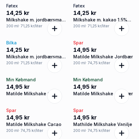
Føtex
Føtex
14,25 kr
14,25 kr
Milkshake m. jordbærsmag
Milkshake m. kakao 1,5%
1,3% fedt
fedt
200
ml
· 71,25 kr/liter
200
ml
· 71,25 kr/liter
Bilka
Spar
14,25 kr
14,95 kr
Milkshake m. jordbærsmag
Matilde Milkshake Jordbær
1,3% fedt
200
ml
· 71,25 kr/liter
200
ml
· 74,75 kr/liter
Min Købmand
Min Købmand
14,95 kr
14,95 kr
Matilde Milkshake Cacao
Matilde Milkshake Jordbær
Spar
Spar
14,95 kr
14,95 kr
Matilde Milkshake Cacao
Mathilde Milkshake Vanilje
200
ml
· 74,75 kr/liter
200
ml
· 74,75 kr/liter