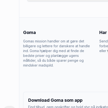
Goma
Har
Gomas mission handler om at gøre det
Send 
billigere og lettere for danskere at handle
forbe
ind. Goma hjælper dig med at finde de
eller
bedste priser og planlægge ugens
måltider, så du både sparer penge og
mindsker madspild.
Download Goma som app
Find tilbud, gem opskrifter og hold styr på indkøbs