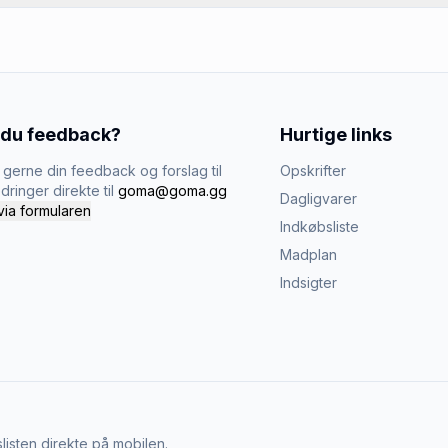
 du feedback?
Hurtige links
gerne din feedback og forslag til
Opskrifter
dringer direkte til
goma@goma.gg
Dagligvarer
via formularen
Indkøbsliste
Madplan
Indsigter
listen direkte på mobilen.