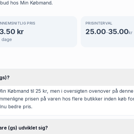
tilbud hos Min Købmand.
NNEMSNITLIG PRIS
PRISINTERVAL
3.50
kr
25.00
35.00
–
kr
7
dage
gs)?
n Købmand til 25 kr, men i oversigten ovenover på denne si
 sammenligne prisen på varen hos flere butikker inden køb f
dnu bedre pris.
e (gs) udviklet sig?