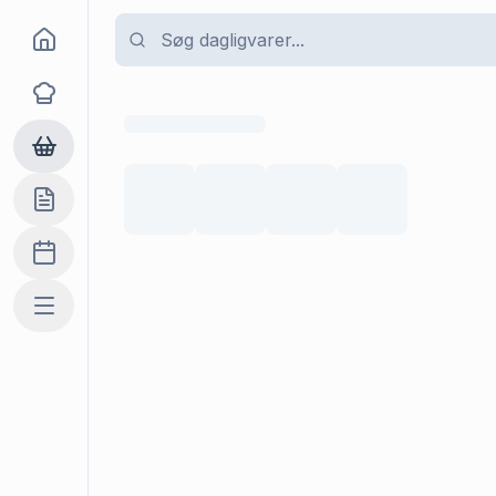
Goma
Opskrifter
Dagligvarer
Indkøbslisten
Madplan
Mere