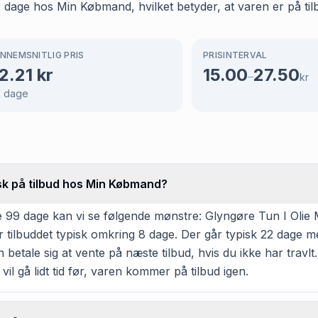
 dage hos Min Købmand, hvilket betyder, at varen er på tilb
NNEMSNITLIG PRIS
PRISINTERVAL
2.21
kr
15.00
27.50
–
kr
9
dage
isk på tilbud hos Min Købmand?
 99 dage kan vi se følgende mønstre: Glyngøre Tun I Olie 
r tilbuddet typisk omkring 8 dage. Der går typisk 22 dage 
n betale sig at vente på næste tilbud, hvis du ikke har travl
il gå lidt tid før, varen kommer på tilbud igen.