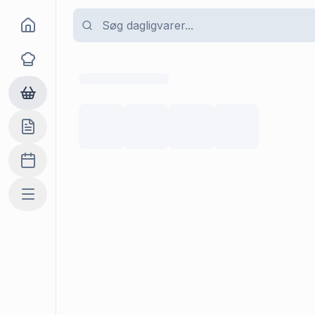
Goma
Opskrifter
Dagligvarer
Indkøbslisten
Madplan
Mere