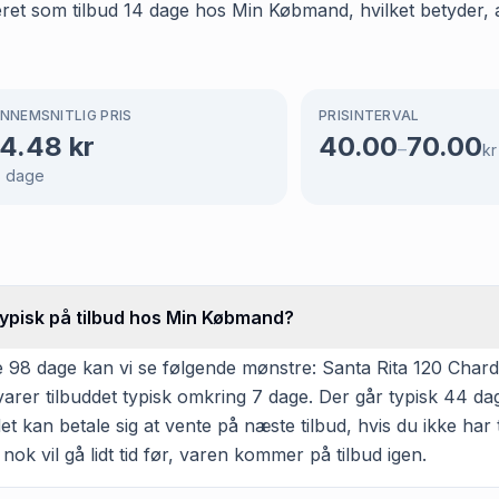
et som tilbud 14 dage hos Min Købmand, hvilket betyder, a
NNEMSNITLIG PRIS
PRISINTERVAL
4.48
kr
40.00
70.00
–
kr
8
dage
typisk på tilbud hos Min Købmand?
 98 dage kan vi se følgende mønstre: Santa Rita 120 Chard
 varer tilbuddet typisk omkring 7 dage. Der går typisk 44 d
et kan betale sig at vente på næste tilbud, hvis du ikke har 
ok vil gå lidt tid før, varen kommer på tilbud igen.