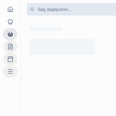
Goma
Opskrifter
Dagligvarer
Indkøbslisten
Madplan
Mere