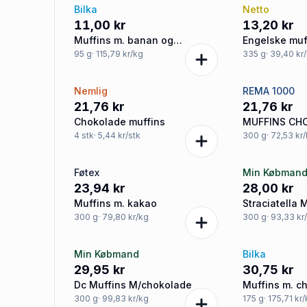
Bilka
Netto
11,00 kr
13,20 kr
Muffins m. banan og
Engelske muf
chokolade
95
g
· 115,79 kr/kg
335
g
· 39,40 kr
Nemlig
REMA 1000
21,76 kr
21,76 kr
Chokolade muffins
MUFFINS CH
4
stk
· 5,44 kr/stk
300
g
· 72,53 kr
Føtex
Min Købman
23,94 kr
28,00 kr
Muffins m. kakao
Straciatella 
300
g
· 79,80 kr/kg
300
g
· 93,33 kr
Min Købmand
Bilka
29,95 kr
30,75 kr
Dc Muffins M/chokolade
Muffins m. c
300
g
· 99,83 kr/kg
175
g
· 175,71 kr