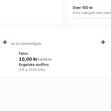
Over 100 kr
Store mængder eller særli
e er nemme at sammenligne.
Føtex
-33%
10,00 kr
14,95 kr
Engelske muffins
335
g
· 29,85 kr/kg