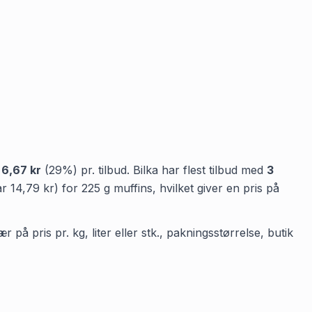
å
6,67 kr
(
29
%) pr. tilbud.
Bilka
har flest tilbud med
3
ar
14,79 kr
)
for
225
g
muffins
, hvilket giver en pris på
på pris pr. kg, liter eller stk., pakningsstørrelse, butik