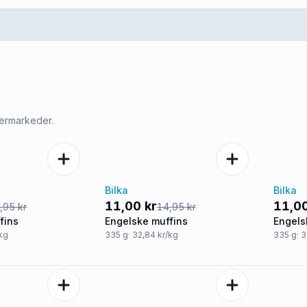
permarkeder.
Bilka
Bilka
-26%
-21
11,00 kr
11,00
,95 kr
14,95 kr
fins
Engelske muffins
Engels
/kg
335
g
· 32,84 kr/kg
335
g
· 