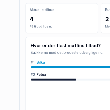
Aktuelle tilbud
Bu
4
2
På tilbud lige nu
Med
Hvor er der flest muffins tilbud?
Butikkerne med det bredeste udvalg lige nu.
#
1
Bilka
#
2
Føtex