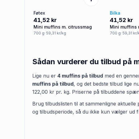
Føtex
Bilka
41,52 kr
41,52 kr
Mini muffins m. citrussmag
Mini muffins
700
g
· 59,31 kr/kg
700
g
· 59,31 kr
Sådan vurderer du tilbud på
m
Lige nu er
4
muffins
på tilbud
med en gennems
muffins
på tilbud
,
og det bedste tilbud lige n
122,00 kr
pr.
kg
.
Priserne på tilbuddene spæ
Brug tilbudslisten til at sammenligne aktuelle 
og tilbudsperiode, så du ikke kun vælger ud f