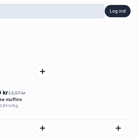
Log ind
%
 kr
13,97 kr
ke muffins
32,84 kr/kg