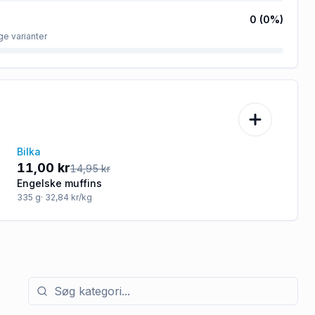
0
(
0
%)
ge varianter
Bilka
-26%
11,00 kr
14,95 kr
Engelske muffins
335
g
· 32,84 kr/kg
Søg efter kategori med tilbud