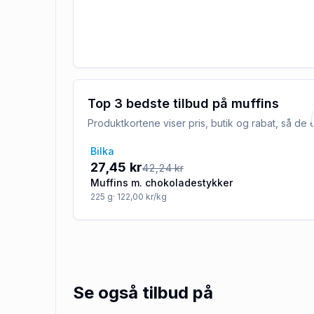
Top 3 bedste tilbud på
muffins
Produktkortene viser pris, butik og rabat, så d
Bilka
-35%
27,45 kr
42,24 kr
Muffins m. chokoladestykker
225
g
· 122,00 kr/kg
Se også tilbud på