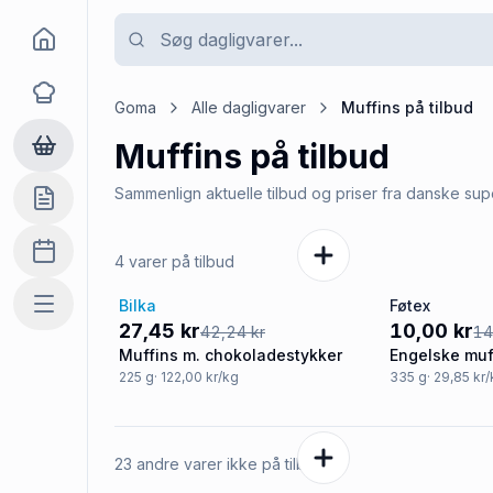
Goma
Opskrifter
Goma
Alle dagligvarer
Muffins
på tilbud
Muffins
på tilbud
Dagligvarer
Sammenlign aktuelle tilbud og priser fra danske su
Indkøbslisten
Madplan
4 varer på tilbud
Bilka
Føtex
Mere
-35%
-33%
27,45 kr
10,00 kr
42,24 kr
14
Muffins m. chokoladestykker
Engelske muf
225
g
· 122,00 kr/kg
335
g
· 29,85 kr
23 andre varer ikke på tilbud