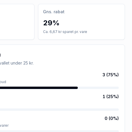
Gns. rabat
29%
Ca. 6,67 kr sparet pr. vare
u
rvallet
under 25 kr
.
3
(
75
%)
lbud
1
(
25
%)
0
(
0
%)
varer