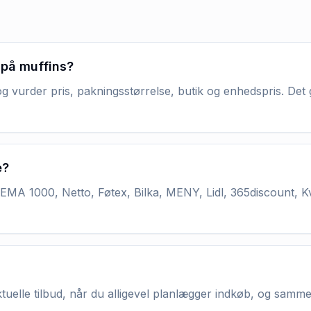
 på muffins?
g vurder pris, pakningsstørrelse, butik og enhedspris. Det 
e?
MA 1000, Netto, Føtex, Bilka, MENY, Lidl, 365discount, K
aktuelle tilbud, når du alligevel planlægger indkøb, og samm