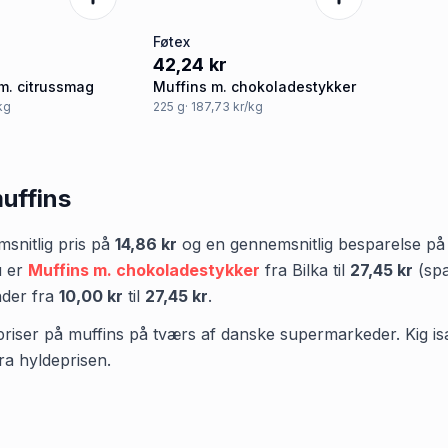
Føtex
42,24 kr
 m. citrussmag
Muffins m. chokoladestykker
/kg
225
g
· 187,73 kr/kg
uffins
nitlig pris på
14,86 kr
og en gennemsnitlig besparelse p
u er
Muffins m. chokoladestykker
fra
Bilka
til
27,45 kr
(sp
nder fra
10,00 kr
til
27,45 kr
.
priser på muffins på tværs af danske supermarkeder. Kig især 
ra hyldeprisen.