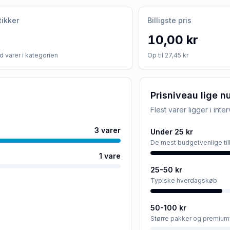
tikker
Billigste pris
10,00 kr
 varer i kategorien
Op til 27,45 kr
Prisniveau lige n
Flest varer ligger i inte
3
varer
Under 25 kr
De mest budgetvenlige ti
1
vare
25-50 kr
Typiske hverdagskøb
50-100 kr
Større pakker og premium