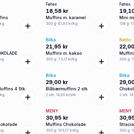
Føtex
Føtex
18,58 kr
19,10
fins
Muffins m. karamel
Mini m
chokol
/kg
300
g
· 61,93 kr/kg
138
g
· 1
Bilka
Netto
21,95 kr
22,00
OKOLADE
Muffins m. kakao
Muffin
/kg
300
g
· 73,17 kr/kg
300
g
· 
d
Bilka
Bilka
29,00 kr
29,00
Muffins 4 Stk
Blåbærmuffins 2 stk
Chokol
/kg
2
stk
· 14,50 kr/stk
2
stk
· 1
MENY
MENY
30,95 kr
30,95
hokolade
Muffins Chokolade
Stracia
/kg
300
g
· 103,17 kr/kg
300
g
· 