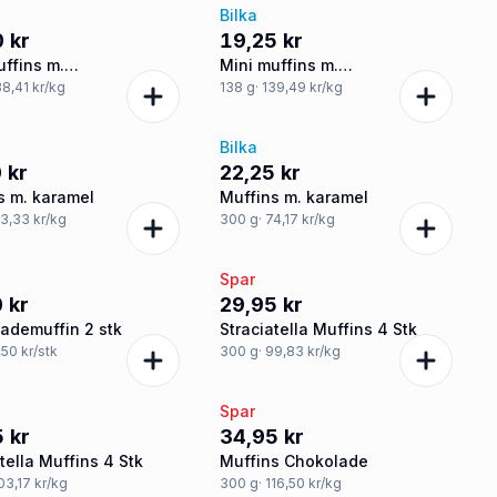
Bilka
 kr
19,25 kr
uffins m.
Mini muffins m.
adestykker
chokoladestykker
38,41 kr/kg
138
g
· 139,49 kr/kg
Bilka
 kr
22,25 kr
s m. karamel
Muffins m. karamel
73,33 kr/kg
300
g
· 74,17 kr/kg
Spar
 kr
29,95 kr
ademuffin 2 stk
Straciatella Muffins 4 Stk
4,50 kr/stk
300
g
· 99,83 kr/kg
Spar
 kr
34,95 kr
tella Muffins 4 Stk
Muffins Chokolade
103,17 kr/kg
300
g
· 116,50 kr/kg