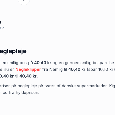
t
/stk
eglepleje
emsnitlig pris på
40,40 kr
og en gennemsnitlig besparels
ge nu er
Negleklipper
fra
Nemlig
til
40,40 kr
(spar
10,10 kr
)
0,40 kr
til
40,40 kr
.
priser på neglepleje på tværs af danske supermarkeder. Kig is
r ud fra hyldeprisen.