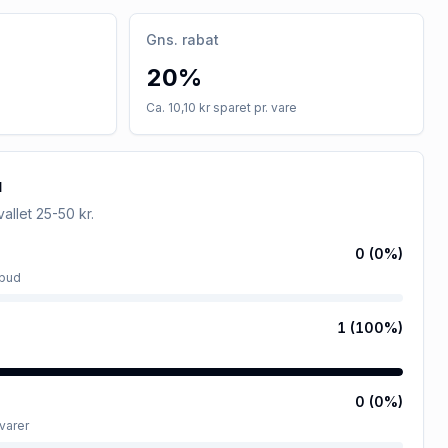
Gns. rabat
20%
Ca. 10,10 kr sparet pr. vare
u
rvallet
25-50 kr
.
0
(
0
%)
lbud
1
(
100
%)
0
(
0
%)
varer