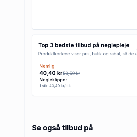
Top 3 bedste tilbud på
neglepleje
Produktkortene viser pris, butik og rabat, så d
Nemlig
-20%
40,40 kr
50,50 kr
Negleklipper
1
stk
· 40,40 kr/stk
Se også tilbud på