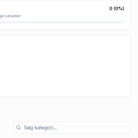
0
(
0
%)
ge varianter
Søg efter kategori med tilbud