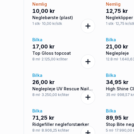
Nemlig
Nemlig
10,00 kr
12,75 kr
Neglebørste (plast)
Negleklipper (
1
stk
· 10,00 kr/stk
1
stk
· 12,75 kr/st
Bilka
Bilka
17,00 kr
21,00 kr
Top Gloss topcoat
Neglepleje
8
ml
· 2.125,00 kr/liter
12.8
ml
· 1.640,63
Bilka
Bilka
26,00 kr
34,95 kr
Neglepleje UV Rescue Nail
High Shine C
Repair Treatment
8
ml
· 3.250,00 kr/liter
35
ml
· 998,57 kr
Bilka
Bilka
71,25 kr
89,95 kr
Ridgefiller negleforstærker
Stop Bite neg
8
ml
· 8.906,25 kr/liter
5
ml
· 17.990,00 k