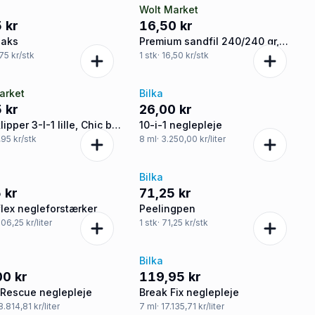
g
Wolt Market
 kr
16,50 kr
saks
Premium sandfil 240/240 gr,
Chic by Chris
,75 kr/stk
1
stk
· 16,50 kr/stk
arket
Bilka
 kr
26,00 kr
ipper 3-I-1 lille, Chic by
10-i-1 neglepleje
,95 kr/stk
8
ml
· 3.250,00 kr/liter
Bilka
 kr
71,25 kr
lex negleforstærker
Peelingpen
906,25 kr/liter
1
stk
· 71,25 kr/stk
Bilka
00 kr
119,95 kr
 Rescue neglepleje
Break Fix neglepleje
 8.814,81 kr/liter
7
ml
· 17.135,71 kr/liter