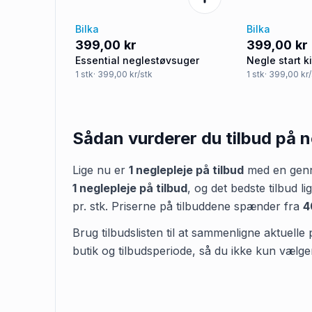
Bilka
Bilka
399,00 kr
399,00 kr
Essential neglestøvsuger
Negle start ki
1
stk
· 399,00 kr/stk
1
stk
· 399,00 kr
Sådan vurderer du tilbud på
n
Lige nu er
1
neglepleje
på tilbud
med en genn
1
neglepleje
på tilbud
,
og det bedste tilbud li
pr.
stk
.
Priserne på tilbuddene spænder fra
4
Brug tilbudslisten til at sammenligne aktuelle 
butik og tilbudsperiode, så du ikke kun vælge