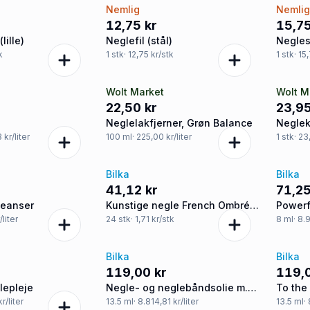
Nemlig
Nemli
12,75 kr
15,75
lille)
Neglefil (stål)
Negle
k
1
stk
· 12,75 kr/stk
1
stk
· 15
Wolt Market
Wolt M
22,50 kr
23,95
Neglelakfjerner, Grøn Balance
Neglekl
Chris
 kr/liter
100
ml
· 225,00 kr/liter
1
stk
· 23
Bilka
Bilka
41,12 kr
71,25
leanser
Kunstige negle French Ombré
Powerf
m. lim
/liter
24
stk
· 1,71 kr/stk
8
ml
· 8.
Bilka
Bilka
119,00 kr
119,
lepleje
Negle- og neglebåndsolie m.
To the
abrikosolie
r/liter
13.5
ml
· 8.814,81 kr/liter
13.5
ml
·