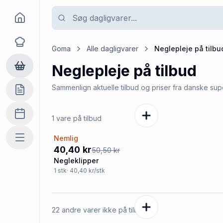
Goma
Opskrifter
Goma
Alle dagligvarer
Neglepleje
på tilbu
Neglepleje
på tilbud
Dagligvarer
Sammenlign aktuelle tilbud og priser fra danske su
Indkøbslisten
Madplan
1 vare på tilbud
Nemlig
Mere
-20%
40,40 kr
50,50 kr
Negleklipper
1
stk
· 40,40 kr/stk
22 andre varer ikke på tilbud