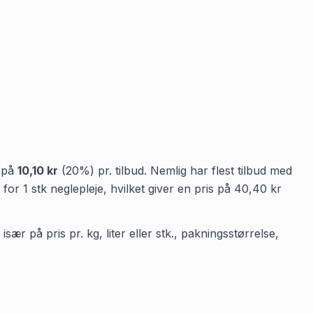
e på
10,10 kr
(
20
%) pr. tilbud.
Nemlig
har flest tilbud med
for
1
stk
neglepleje
, hvilket giver en pris på
40,40 kr
ær på pris pr. kg, liter eller stk., pakningsstørrelse,