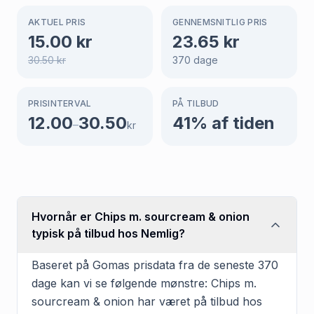
AKTUEL PRIS
GENNEMSNITLIG PRIS
15.00
kr
23.65
kr
30.50
kr
370
dage
PRISINTERVAL
PÅ TILBUD
12.00
30.50
41
% af tiden
–
kr
Hvornår er Chips m. sourcream & onion
typisk på tilbud hos Nemlig?
Baseret på Gomas prisdata fra de seneste 370
dage kan vi se følgende mønstre: Chips m.
sourcream & onion har været på tilbud hos