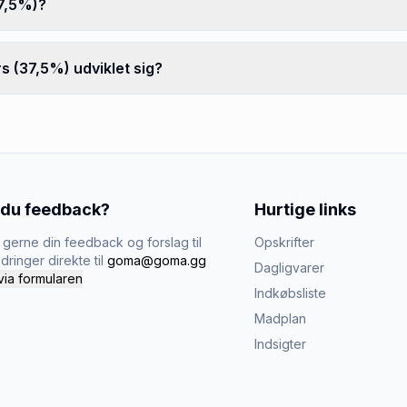
37,5%)?
s (37,5%) udviklet sig?
 du feedback?
Hurtige links
gerne din feedback og forslag til
Opskrifter
dringer direkte til
goma@goma.gg
Dagligvarer
via formularen
Indkøbsliste
Madplan
Indsigter