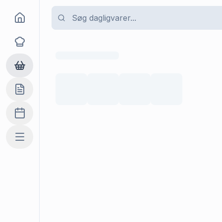
Goma
Opskrifter
Dagligvarer
Indkøbslisten
Madplan
Mere