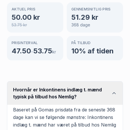
AKTUEL PRIS
GENNEMSNITLIG PRIS
50.00
kr
51.29
kr
53.75
kr
368
dage
PRISINTERVAL
PÅ TILBUD
47.50
53.75
10
% af tiden
–
kr
Hvornår er Inkontinens indlæg t. mænd
typisk på tilbud hos Nemlig?
Baseret på Gomas prisdata fra de seneste 368
dage kan vi se følgende mønstre: Inkontinens
indlæg t. mænd har været på tilbud hos Nemlig