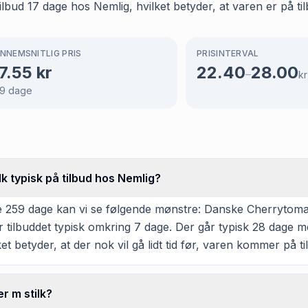
bud 17 dage hos Nemlig, hvilket betyder, at varen er på til
NNEMSNITLIG PRIS
PRISINTERVAL
7.55
kr
22.40
28.00
–
kr
9
dage
 typisk på tilbud hos Nemlig?
 259 dage kan vi se følgende mønstre: Danske Cherrytomater
r tilbuddet typisk omkring 7 dage. Der går typisk 28 dage m
et betyder, at der nok vil gå lidt tid før, varen kommer på ti
r m stilk?