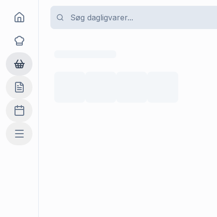
Goma
Opskrifter
Dagligvarer
Indkøbslisten
Madplan
Mere