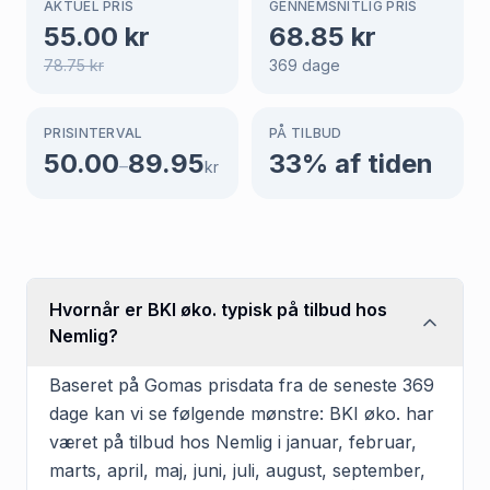
AKTUEL PRIS
GENNEMSNITLIG PRIS
55.00
kr
68.85
kr
78.75
kr
369
dage
PRISINTERVAL
PÅ TILBUD
50.00
89.95
33
% af tiden
–
kr
Hvornår er BKI øko. typisk på tilbud hos
Nemlig?
Baseret på Gomas prisdata fra de seneste 369
dage kan vi se følgende mønstre: BKI øko. har
været på tilbud hos Nemlig i januar, februar,
marts, april, maj, juni, juli, august, september,