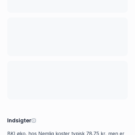
Indsigter
BKI øko. hos Nemlig koster typisk 78.75 kr, men er